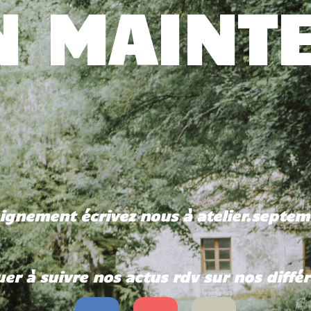
EN MAINT
eignement écrivez nous à atelier.sept
er à suivre nos actus rdv sur nos diffé