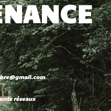
ENANCE
embre@gmail.com
rents réseaux