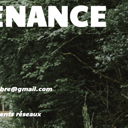
ENANCE
embre@gmail.com
rents réseaux