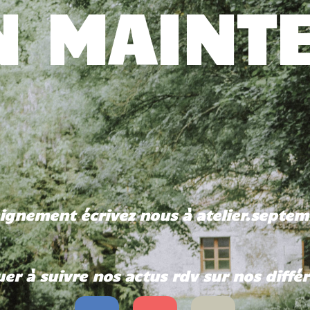
EN MAINT
eignement écrivez nous à atelier.sept
er à suivre nos actus rdv sur nos diffé